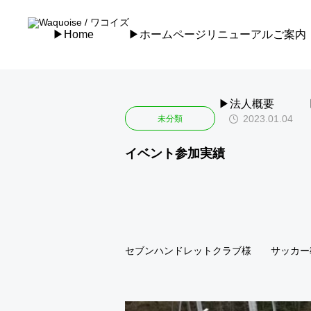
WAQOUISE Inc.
未分類
イベント参加実績
▶︎Home
▶︎ホームページリニューアルご案内
▶︎法人概要
2023.01.04
未分類
イベント参加実績
セブンハンドレットクラブ様 サッカー
次の記事